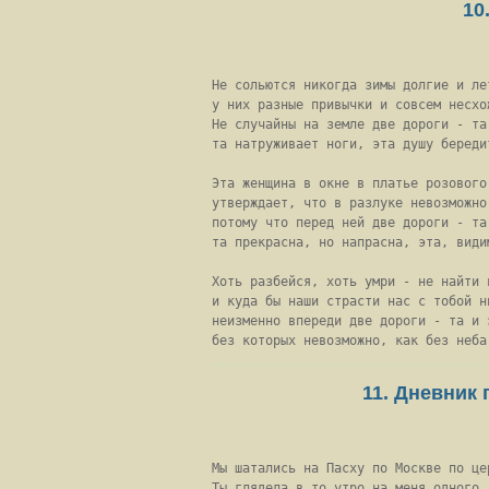
10
Не сольются никогда зимы долгие и лет
у них разные привычки и совсем несхож
Не случайны на земле две дороги - та 
та натруживает ноги, эта душу бередит
Эта женщина в окне в платье розового 
утверждает, что в разлуке невозможно 
потому что перед ней две дороги - та 
та прекрасна, но напрасна, эта, видим
Хоть разбейся, хоть умри - не найти в
и куда бы наши страсти нас с тобой ни
неизменно впереди две дороги - та и э
без которых невозможно, как без неба
11. Дневник
Мы шатались на Пасху по Москве по цер
Ты глядела в то утро на меня одного.
