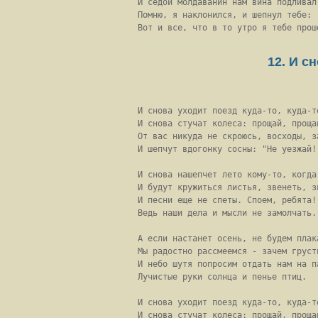
И седой молдаванин нам вина подливал.
Помню, я наклонился, и шепнул тебе: "
Вот и все, что в то утро я тебе прош
12. И с
И снова уходит поезд куда-то, куда-то
И снова стучат колеса: прощай, прощай
От вас никуда не скроюсь, восходы, за
И шепчут вдогонку сосны: "Не уезжай!"
И снова нашепчет лето кому-то, когда-
И будут кружиться листья, звенеть, зв
И песни еще не спеты. Споем, ребята!

Ведь наши дела и мысли не замолчать.

А если настанет осень, не будем плака
Мы радостно рассмеемся - зачем грусти
И небо шутя попросим отдать нам на па
Лучистые руки солнца и пенье птиц.

И снова уходит поезд куда-то, куда-то
И снова стучат колеса: прощай, прощай