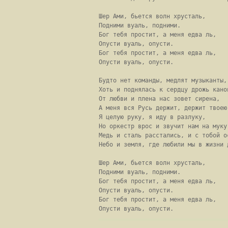
Шер Ами, бьется волн хрусталь,

Подними вуаль, подними.

Бог тебя простит, а меня едва ль,

Опусти вуаль, опусти.

Бог тебя простит, а меня едва ль,

Опусти вуаль, опусти.

Будто нет команды, медлят музыканты,

Хоть и поднялась к сердцу дрожь канон
От любви и плена нас зовет сирена,

А меня вся Русь держит, держит твоею 
Я целую руку, я иду в разлуку,

Но оркестр врос и звучит нам на муку,
Медь и сталь расстались, и с тобой ос
Небо и земля, где любили мы в жизни д
Шер Ами, бьется волн хрусталь,

Подними вуаль, подними.

Бог тебя простит, а меня едва ль,

Опусти вуаль, опусти.

Бог тебя простит, а меня едва ль,

Опусти вуаль, опусти.