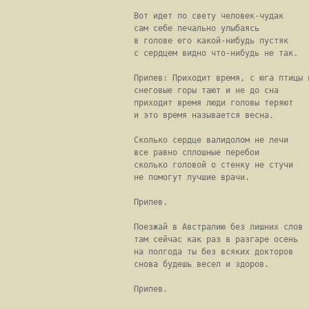
Вот идет по свету человек-чудак

сам себе печально улыбаясь

в голове его какой-нибудь пустяк

с сердцем видно что-нибудь не так.

Припев: Приходит время, с юга птицы п
снеговые горы тают и не до сна

приходит время люди головы теряют

и это время называется весна.

Сколько сердце валидолом не лечи

все равно сплошные перебои

сколько головой о стенку не стучи

не помогут лучшие врачи.

Припев.

Поезжай в Австралию без лишних слов

там сейчас как раз в разгаре осень

на полгода ты без всяких докторов

снова будешь весел и здоров.

Припев.