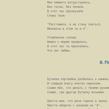
Мне немного взгрустнулось,

Без тоски, без печали,

В этот час прозвучали

Слова твои:

"Расстаемся, я не стану злиться,

Виноваты в этом ты и я".

Утомленное солнце

Нежно с морем прощалось,

В этот час ты призналась,

Что нет любви. 
8. 
Бутылка портвейна разбилась о камень

И сладкую влагу впитал чернозем.

Скажи мне, что делать с твоими руками
Скажи, где другую бутылку возьмем.

Прости мне, что речи горячи и пылки,

Прости обороты с началом на "ё".
