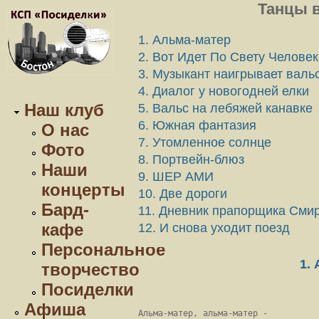
Танцы в
1. Альма-матер
2. Вот Идет По Свету Человек
3. Музыкант наигрывает валь
4. Диалог у новогодней елки
Наш клуб
5. Вальс на лебяжей канавке
6. Южная фантазия
О нас
7. Утомленное солнце
Фото
8. Портвейн-блюз
Наши
9. ШЕР АМИ
концерты
10. Две дороги
Бард-
11. Дневник прапорщика Сми
кафе
12. И снова уходит поезд
Персональное
1.
творчество
Посиделки
Афиша
Альма-матер, альма-матер -
