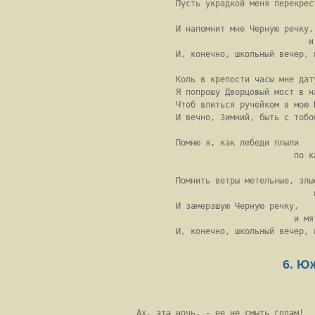
        Пусть украдкой меня перекрест
                                    
        И напомнит мне Черную речку,

                                   и
        И, конечно, школьный вечер, 
        Коль в крепости часы мне дату
        Я попрошу Дворцовый мост в на
        Чтоб влиться ручейком в мою Н
        И вечно, Зимний, быть с тобою
        Помню я, как лебеди плыли

                                по ка
                                    
        Помнить ветры метельные, злые
                                    
        И замерзшую Черную речку,

                                и мя
        И, конечно, школьный вечер, 
6. Ю
Ах, эта ночь, - ее не смыть годам!
