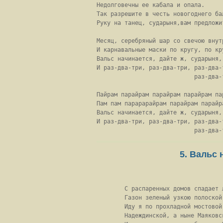
Недолговечны ее кабала и опала.

Так разрешите в честь новогоднего бал
Руку на танец, сударыня,вам предложит
Месяц, серебряный шар со свечою внутр
И карнавальные маски по кругу, по кру
Вальс начинается, дайте ж, сударыня, 
И раз-два-три, раз-два-три, раз-два-т
                            раз-два-т
Пайрам парайрам парайрам парайрам пар
Пам пам парарарайрам парайрам парайра
Вальс начинается, дайте ж, сударыня, 
И раз-два-три, раз-два-три, раз-два-т
                            раз-два-
5. Вальс 
        С распаренных домов спадает л
        Газон зеленый узкою полоской.
        Иду я по прохладной мостовой

        Надеждинской, а ныне Маяковск