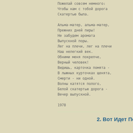
Пожелай совсем немного:

Чтобы нам с тобой дорога

Скатертью была.

Альма-матер, альма-матер,

Прежних дней пиры!

Не забудем аромата

Выпускной поры.

Лег на плечи, лег на плечи

Наш нелегкий век.

Обними меня покрепче,

Верный человек!

Видишь, карточка помята -

В лыжных курточках щенята,

Смерти - ни одной.

Волны катятся полого,

Белой скатертью дорога -

Вечер выпускной.

1978
2. Вот Идет 