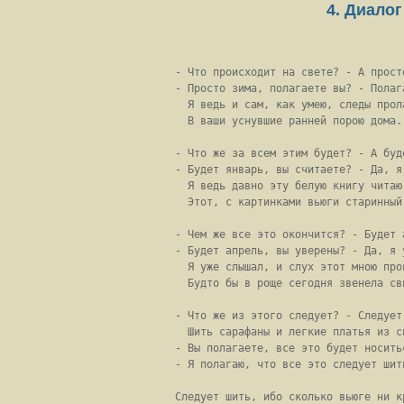
4. Диалог
- Что происходит на свете? - А просто
- Просто зима, полагаете вы? - Полага
  Я ведь и сам, как умею, следы прола
  В ваши уснувшие ранней порою дома.

- Что же за всем этим будет? - А буде
- Будет январь, вы считаете? - Да, я 
  Я ведь давно эту белую книгу читаю,
  Этот, с картинками вьюги старинный 
- Чем же все это окончится? - Будет а
- Будет апрель, вы уверены? - Да, я у
  Я уже слышал, и слух этот мною пров
  Будто бы в роще сегодня звенела сви
- Что же из этого следует? - Следует 
  Шить сарафаны и легкие платья из си
- Вы полагаете, все это будет носитьс
- Я полагаю, что все это следует шить
Следует шить, ибо сколько вьюге ни кр