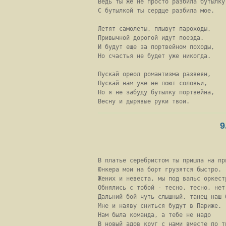
Ведь ты же не просто разбила бутылку,
С бутылкой ты сердце разбила мое.

Летят самолеты, плывут пароходы,

Привычной дорогой идут поезда.

И будут еще за портвейном походы,

Но счастья не будет уже никогда.

Пускай ореол романтизма развеян,

Пускай нам уже не поют соловьи,

Но я не забуду бутылку портвейна,

Весну и дырявые руки твои.
9
В платье серебристом ты пришла на при
Юнкера мои на борт грузятся быстро.

Жених и невеста, мы под вальс оркестр
Обнялись с тобой - тесно, тесно, нет 
Дальний бой чуть слышный, танец наш б
Мне и наяву сниться будут в Париже.

Нам была команда, а тебе не надо

В новый адов круг с нами вместе по тр