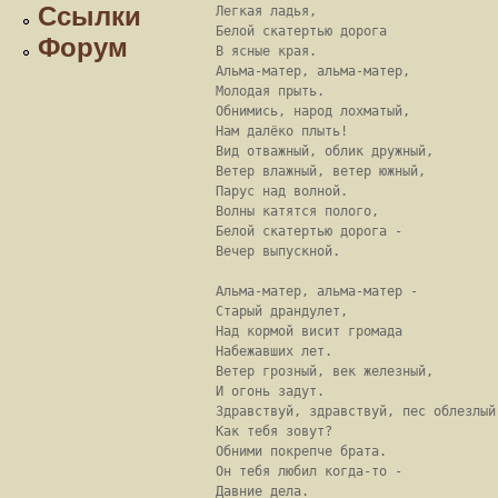
Ссылки
Легкая ладья,

Белой скатертью дорога

Форум
В ясные края.

Альма-матер, альма-матер,

Молодая прыть.

Обнимись, народ лохматый,

Нам далёко плыть!

Вид отважный, облик дружный,

Ветер влажный, ветер южный,

Парус над волной.

Волны катятся полого,

Белой скатертью дорога -

Вечер выпускной.

Альма-матер, альма-матер -

Старый драндулет,

Над кормой висит громада

Набежавших лет.

Ветер грозный, век железный,

И огонь задут.

Здравствуй, здравствуй, пес облезлый,
Как тебя зовут?

Обними покрепче брата.

Он тебя любил когда-то -

Давние дела.
