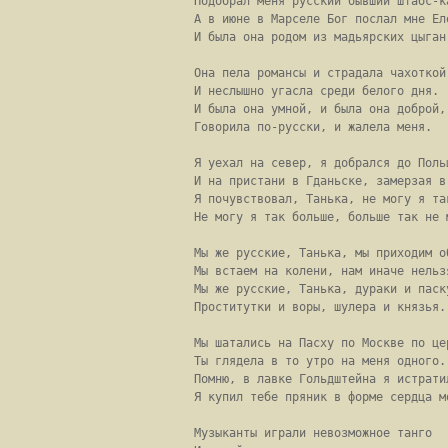
Подобрал меня русский бывший штабс-ка
А в июне в Марселе Бог послал мне Еле
И была она родом из мадьярских цыган.
Она пела романсы и страдала чахоткой,
И неслышно угасла среди белого дня.

И была она умной, и была она доброй,

Говорила по-русски, и жалела меня.

Я уехал на север, я добрался до Польш
И на пристани в Гданьске, замерзая в 
Я почувствовал, Танька, не могу я так
Не могу я так больше, больше так не м
Мы же русские, Танька, мы приходим об
Мы встаем на колени, нам иначе нельзя
Мы же русские, Танька, дураки и паску
Проститутки и воры, шулера и князья.

Мы шатались на Пасху по Москве по цер
Ты глядела в то утро на меня одного.

Помню, в лавке Гольдштейна я истратил
Я купил тебе пряник в форме сердца мо
Музыканты играли невозможное танго
