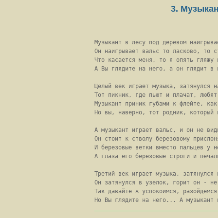
3. Музыка
Музыкант в лесу под деревом наигрывае
Он наигрывает вальс то ласково, то ст
Что касается меня, то я опять гляжу н
А Вы глядите на него, а он глядит в п
Целый век играет музыка, затянулся на
Тот пикник, где пьют и плачат, любят 
Музыкант приник губами к флейте, как
Но вы, наверно, тот родник, который н
А музыкант играет вальс, и он не види
Он стоит к стволу березовому прислоня
И березовые ветки вместо пальцев у не
А глаза его березовые строги и печаль
Третий век играет музыка, затянулся н
Он затянулся в узелок, горит он - не 
Так давайте ж успокоимся, разойдемся 
Но Вы глядите на него... А музыкант 