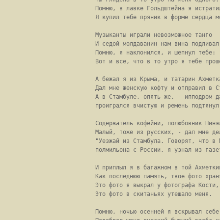
Помню, в лавке Гольдштейна я истратил
Я купил тебе пряник в форме сердца мо
Музыканты играли невозможное танго

И седой молдаванин нам вина подливал.
Помню, я наклонился, и шепнул тебе: "
Вот и все, что в то утро я тебе проше
А бежал я из Крыма, и татарин Ахметка
Дал мне женскую кофту и отправил в Ст
А в Стамбуле, опять же, - ипподром да
проигрался вчистую и ремень подтянул.
Содержатель кофейни, полюбовник Нинэл
Малый, тоже из русских, - дал мне дел
"Уезжай из Стамбула. Говорят, что в М
полмильона с России, я узнал из газет
И приплыл я в багажном в той Ахметкин
Как последнюю память, твое фото храня
Это фото я выкрал у фотографа Кости,

Это фото в скитаньях утешало меня.

Помню, ночью осенней я вскрывал себе 