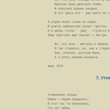
    Морская пена увенчала пляжи,

    И охватила пальма кипарис,

    И кто здесь кто - уже никто не ск
А утром пепел слоем на ковре,

И унитаз шампанским пахнет грустно.

А в дверь стучат - увы! - стучатся в 
Лишь простыня еще свисает с люстры.

    Ах, эта ночь - мигнула и прошла.

    Я так старался, ах, как я старалс
    Она, конечно, русскою была,

    А я опять евреем оказался.

июль 1974
7. Ут
Утомленное солнце

Нежно с морем прощалось,

В этот час ты призналась,

Что нет любви.
