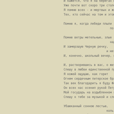
        И кажется, что я на берегах Н
        Уже почти вот скоро три столе
        Я помню всех - и мертвых и жи
        Тех, кто сейчас на том и этом
        Помню я, когда лебеди плыли

                                  по 
                                    
        Помню ветры метельные, злые

                                  на
        И замерзшую Черную речку,

                                и мя
        И, конечно, школьный вечер, 
        И, растворившись в вас, о жит
        Спешу в любви единственной пр
        Я кожей ощущаю, как горит

        Огнем сердечным питерское бра
        Так век благодарить я буду Фа
        Он всех нас осенил рукой Петр
        Мой государь на вздыбленном к
        Спешу к тебе за музыкой и сло
        Убаюканный сонною лестью,

                                коль