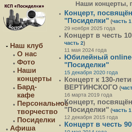
Наши концерты, 
Концерт, посвящё
"Посиделки"
(
часть 1
29 ноября 2025 года
Концерт в честь 1
часть 2
)
Наш клуб
11 мая 2024 года
О нас
Юбилейный online-
Фото
"Посиделки"
Наши
15 декабря 2020 года
концерты
Концерт к 130-лет
Бард-
ВЕРТИНСКОГО
(
част
кафе
16 марта 2019 года
Концерт, посвящё
Персональное
"Посиделки"
(
часть 1
творчество
12 декабря 2015 года
Посиделки
Концерт в честь 9
Афиша