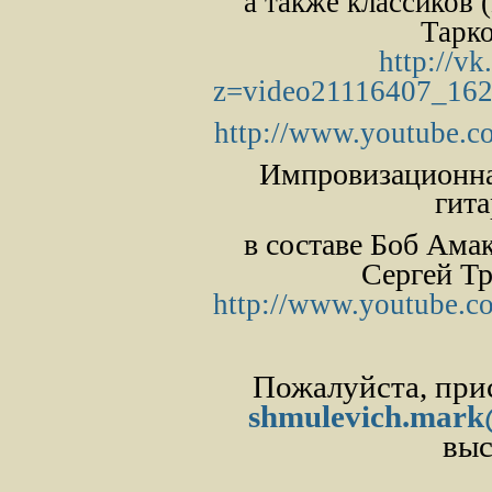
а также классиков
Тарко
http://v
z=video21116407_16
http://www.youtube
Импровизационна
гита
в составе Боб Ама
Сергей Тр
http://www.youtube
Пожалуйста, прис
shmulevich.mar
выс