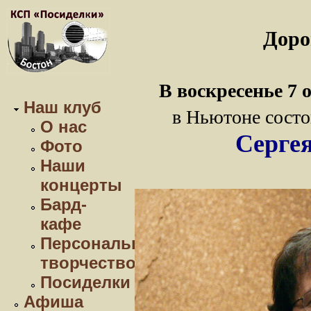
Доро
В воскресенье 7 
Наш клуб
в Ньютоне сост
О нас
Серге
Фото
Наши
концерты
Бард-
кафе
Персональное
творчество
Посиделки
Афиша