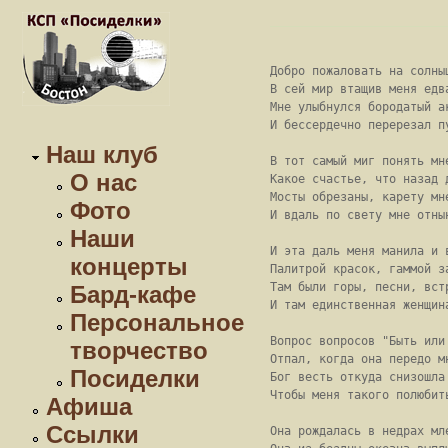
Добро пожаловать на солныш
В сей мир втащив меня едва
Мне улыбнулся бородатый ак
И бессердечно перерезал пу
Наш клуб
В тот самый миг понять мне
О нас
Какое счастье, что назад д
Мосты обрезаны, карету мне
Фото
И вдаль по свету мне отнын
Наши
И эта даль меня манила и в
концерты
Палитрой красок, гаммой за
Там были горы, песни, встр
Бард-кафе
И там единственная женщина
Персональное
Вопрос вопросов "Быть или 
творчество
Отпал, когда она передо мн
Посиделки
Бог весть откуда снизошла 
Чтобы меня такого полюбить
Афиша
Ссылки
Она рождалась в недрах мле