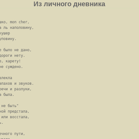
Из личного дневника
ко, mon cher,

 ль наполовину,

ушер

повину.

 было не дано, 

ороги нету.

, карету!

е суждено.

лекла

пахов и звуков.

ечи и разлуки,

 была.

не быть"

ой предстала,

или восстала, 

.

чного пути,
