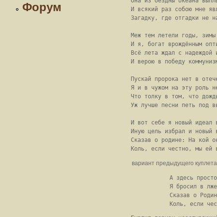
Она из бездны океана выплы
Форум
И всякий раз собою мне явл
Загадку, где отгадки не на
Меж тем летели годы, зимы 
И я, богат врождённым опти
Всё лета ждал с надеждой и
И верою в победу коммунизм
Пускай пророка нет в отече
Я и в чужом на эту роль не
Что толку в том, что дождь
Уж лучше песни петь под вь
И вот себе я новый идеал в
Иную цель избрал и новый в
Сказав о родине: На кой он
вариант предыдущего куплета
А здесь просто
Я бросил в лже
Сказав о Родин