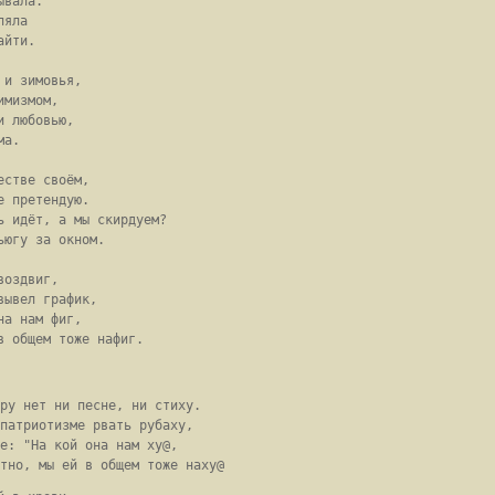
вала.

яла

йти.

и зимовья,

мизмом,

 любовью,

а.

стве своём,

 претендую.

 идёт, а мы скирдуем?

югу за окном.

оздвиг,

ывел график,

а нам фиг,

ру нет ни песне, ни стиху. 

патриотизме рвать рубаху, 

е: "На кой она нам ху@, 
