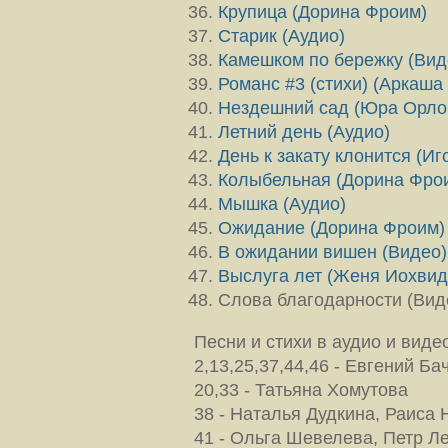
Крупица (Дорина Фроим)
Старик (Аудио)
Камешком по бережку (Вид
Романс #3 (стихи) (Аркаша
Нездешний сад (Юра Орло
Летний день (Аудио)
День к закату клонится (И
Колыбельная (Дорина Фро
Мышка (Аудио)
Ожидание (Дорина Фроим)
В ожидании вишен (Видео)
Выслуга лет (Женя Иохви
Слова благодарности (Вид
Песни и стихи в аудио и виде
2,13,25,37,44,46 - Евгений Ба
20,33 - Татьяна Хомутова
38 - Наталья Дудкина, Раиса 
41 - Ольга Шевелева, Петр Л