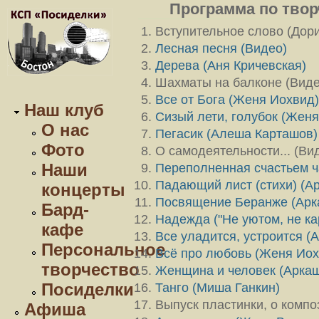
Программа по тво
Вступительное слово (Дор
Лесная песня (Видео)
Дерева (Аня Кричевская)
Шахматы на балконe (Виде
Все от Бога (Женя Иохвид
Наш клуб
Сизый лети, голубок (Жен
О нас
Пегасик (Алеша Карташов
Фото
О самодеятельности... (Ви
Наши
Переполненная счастьем ч
Падающий лист (стихи) (А
концерты
Посвящение Беранже (Арк
Бард-
Надежда ("Не уютом, не ка
кафе
Все уладится, устроится (
Персональное
Всё про любовь (Женя Иох
творчество
Женщина и человек (Арка
Посиделки
Танго (Миша Ганкин)
Выпуск пластинки, о компо
Афиша