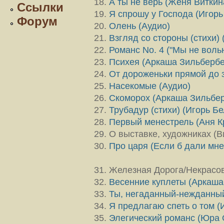
А ты не верь (Женя Витки
Ссылки
Я спрошу у Господа (Игор
Форум
Олень (Аудио)
Взгляд со стороны (стихи
Романс No. 4 ("Мы не воль
Психея (Аркаша Зильберб
От дороженьки прямой до 
Насекомые (Аудио)
Скоморох (Аркаша Зильбер
Трубадур (стихи) (Игорь Б
Первый менестрель (Аня К
О выставке, художниках (В
Про царя (Если б дали мне
Железная Дорога/Некрасов
Весенние куплеты (Аркаша
Ты, негаданный-нежданный
Я предлагаю спеть о том (
Элегический романс (Юра 