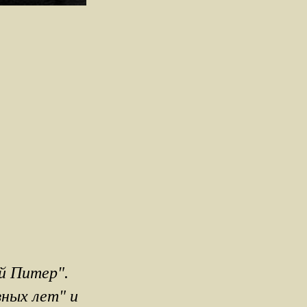
й Питер".
зных лет" и