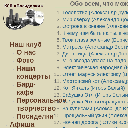
Обо всем, что мож
Телепатия (Александр Дуло
Мир сверху (Александр До
Острова в океане (Алекса
К чему нам быть на ты, к ч
Твои глаза зеленые (Бори
Наш клуб
Матросы (Александр Верти
О нас
Две птицы (Александр Дол
Фото
Мне звезда упала на ладо
Наши
Электрическая народная (
Ответ Маруси электрику (Ш
концерты
Мартовский кот (Александ
Бард-
Кот Янкель (Игорь Белый)
кафе
Бабушка Этл (Игорь Белый
Персональное
Бабушка Этл возвращается
творчество
За кулисами (Александр В
Посиделки
Прощальный ужин (Алекса
Ночная дорога ( Стихи Юр
Афиша