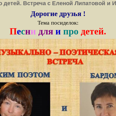
о детей. Встреча с Еленой Липатовой и 
Дорогие друзья !
Тема посиделок:
П
е
с
н
и
для
и
про
детей.