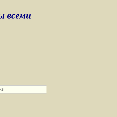
ы всеми
 KB