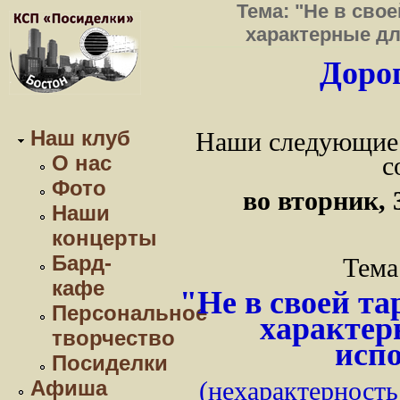
Тема: "Не в свое
характерные дл
Дорог
Наш клуб
Наши следующие 
О нас
с
Фото
во вторник, 
Наши
концерты
Бард-
Тема
кафе
"Не в своей та
Персональное
характер
творчество
исп
Посиделки
Афиша
(нехарактерность