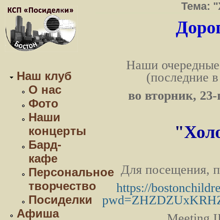
Тема: 
Дорог
Наши очередные
Наш клуб
(последние в
О нас
во вторник, 23-
Фото
Наши
"
Холо
концерты
Бард-
кафе
Для посещения, п
Персональное
творчество
https://bostonchild
Посиделки
pwd=ZHZDZUxKRHZ
Афиша
Meeting 