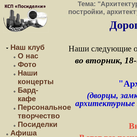
Тема: "Архитекту
постройки, архитекту
Дорог
Наш клуб
Наши следующие о
О нас
во вторник, 18-
Фото
Наши
концерты
"
Ар
Бард-
(дворцы, зам
кафе
архитектурные э
Персональное
творчество
Посиделки
В
Афиша