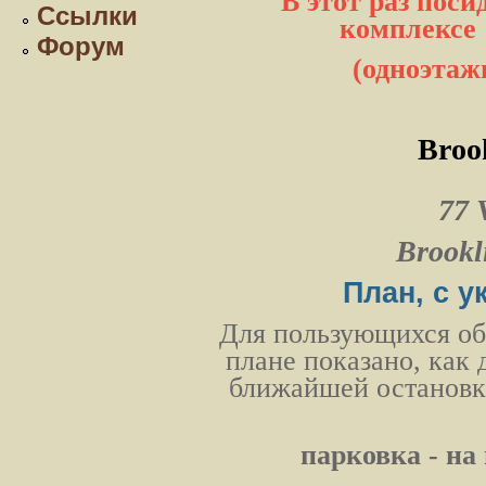
В этот раз пос
Ссылки
комплексе "
Форум
(одноэтаж
Brook
77 
Brookl
План, с у
Для пользующихся об
плане показано, как 
ближайшей остановки
парковка - н