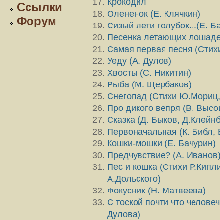
Крокодил
Ссылки
Олененок (Е. Клячкин)
Форум
Сизый лети голубок...(Е. Б
Песенка летающих лошадей
Самая первая песня (Стих
Уеду (А. Дулов)
Хвосты (С. Никитин)
Рыба (М. Щербаков)
Снегопад (Стихи Ю.Мориц,
Про дикого вепря (В. Высо
Сказка (Д. Быков, Д.Клейнб
Первоначальная (К. Библ, 
Кошки-мошки (Е. Бачурин)
Предчувствие? (А. Иванов
Пес и кошка (Стихи Р.Кипл
А.Дольского)
Фокусник (Н. Матвеева)
С тоской почти что человеч
Дулова)