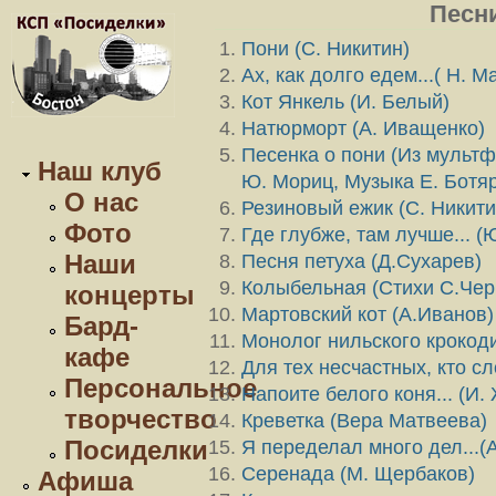
Песн
Пони (С. Никитин)
Ах, как долго едем...( Н. М
Кот Янкель (И. Белый)
Натюрморт (А. Иващенко)
Песенка о пони (Из мультф
Наш клуб
Ю. Мориц, Музыка Е. Ботя
О нас
Резиновый ежик (С. Никити
Фото
Где глубже, там лучше... (
Наши
Песня петуха (Д.Сухарев)
Колыбельная (Стихи С.Чер
концерты
Мартовский кот (А.Иванов)
Бард-
Монолог нильского крокод
кафе
Для тех несчастных, кто с
Персональное
Напоите белого коня... (И.
творчество
Креветка (Вера Матвеева)
Посиделки
Я переделал много дел...(
Cеренада (М. Щербаков)
Афиша