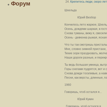
Крепитесь люди, скоро лет
Форум
Шхельда
Юрий Визбор
Кончилось лето жаркое, Шхель
Осень, дождями шаркая, в гост
Снова туманы, вижу я, свесилис
Осень - девчонка рыжая, ясная
Что ты так смотришь пристальн
Мне, словно зимней пристани,
Тихие зори праздновать, молча 
Наши дороги разные, и перекре
Ты ведь большая умница, вытри
Горы снегами пудрятся, вот и 
Снова дожди тоскливые, а наве
Песни, как версты, длинные, п
1960
Говоришь, чтоб остался я...
Юрий Кукин
Говоришь, чтоб остался я,