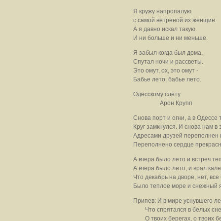
Я кружу напропалую
с самой ветреной из женщин.
А я давно искал такую
И ни больше и ни меньше.
Я забыл когда был дома,
Спутал ночи и рассветы.
Это омут, ох, это омут -
Бабье лето, бабье лето.
Одесскому слёту
Арон Крупп
Снова порт и огни, а в Одессе 
Круг замкнулся. И снова нам в 
Адресами друзей переполнен 
Переполнено сердце прекрасны
А вчера было лето и встреч те
А вчера было лето, и врал кал
Что декабрь на дворе, нет, все
Было теплое море и снежный 
Припев: И в мире уснувшего ле
Что спрятался в белых снег
О твоих берегах, о твоих б