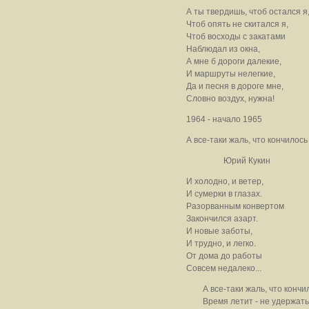
А ты твердишь, чтоб остался я
Чтоб опять не скитался я,
Чтоб восходы с закатами
Наблюдал из окна,
А мне б дороги далекие,
И маршруты нелегкие,
Да и песня в дороге мне,
Словно воздух, нужна!
1964 - начало 1965
А все-таки жаль, что кончилось
Юрий Кукин
И холодно, и ветер,
И сумерки в глазах.
Разорванным конвертом
Закончился азарт.
И новые заботы,
И трудно, и легко.
От дома до работы
Совсем недалеко...
А все-таки жаль, что кончило
Время летит - не удержать, 