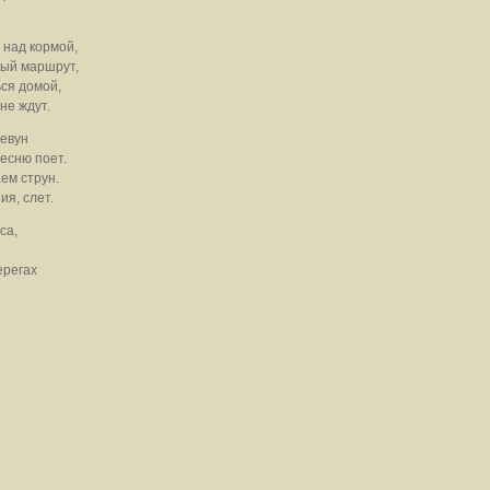
над кормой,
ный маршрут,
ься домой,
не ждут.
ревун
есню поет.
ем струн.
ия, слет.
са,
ерегах