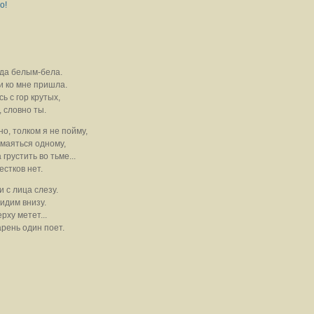
о!
да белым-бела.
и ко мне пришла.
ь с гор крутых,
, словно ты.
о, толком я не пойму,
 маяться одному,
грустить во тьме...
стков нет.
 с лица слезу.
сидим внизу.
рху метет...
арень один поет.