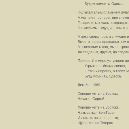
Будем помнить, Одесса.
Полыхал алым пламенем флаг 
А мы пели про горы, про снеж
Говорили, как жаль возвращат
Как любимые ждут, и о том, как 
А пока снова порт, и в тумане 
Вместо нас на прощанье нам п
Мы печалим глаза, мы не трога
До свиданья, друзья, до свидан
Припев: И в мире уснувшего ле
Укрытого в белых снегах,
О твоих берегах, о твоих б
Буду помнить, Одесса.
Декабрь 1969
Хорошо жить на Востоке
Никитин Сергей
Хорошо жить на Востоке,
Называться Бен-Гасан!
И лежать на солнцепеке,
Щуря глаз на Тегеран.