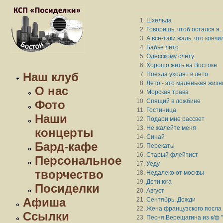
Шхельда
Говоришь, чтоб остался я..
А все-таки жаль, что кончи
Бабье лето
Одесскому слёту
Хорошо жить на Востоке
Наш клуб
Поезда уходят в лето
Лето - это маленькая жизн
О нас
Морская трава
Спящий в ложбине
Фото
Гостиница
Наши
Подари мне рассвет
Не жалейте меня
концерты
Синай
Бард-кафе
Перекаты
Старый флейтист
Персональное
Уеду
творчество
Недалеко от москвы
Дети юга
Посиделки
Август
Афиша
Сентябрь. Дожди
Жена французского посла
Ссылки
Песня Верещагина из к/ф 