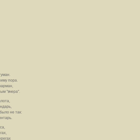
туман.
зиму пора.
карман,
м "вчера".
плота,
ендарь,
 было не так:
янтарь.
са,
ах,
ерегах