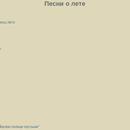
Песни о лете
.
лось лето
ь
"Белое солнце пустыни"