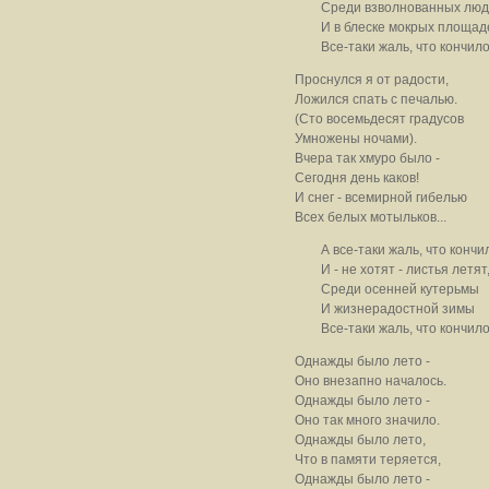
Среди взволнованных люд
И в блеске мокрых площад
Все-таки жаль, что кончилось
Проснулся я от радости,
Ложился спать с печалью.
(Сто восемьдесят градусов
Умножены ночами).
Вчера так хмуро было -
Сегодня день каков!
И снег - всемирной гибелью
Всех белых мотыльков...
А все-таки жаль, что кончило
И - не хотят - листья летят,
Среди осенней кутерьмы
И жизнерадостной зимы
Все-таки жаль, что кончилось
Однажды было лето -
Оно внезапно началось.
Однажды было лето -
Оно так много значило.
Однажды было лето,
Что в памяти теряется,
Однажды было лето -