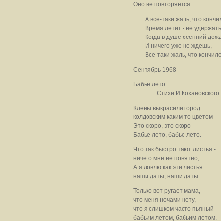
Оно не повторяется...
А все-таки жаль, что кончило
Время летит - не удержать, 
Когда в душе осенний дож
И ничего уже не ждешь,
Все-таки жаль, что кончилось
Сентябрь 1968
Бабье лето
Стихи И.Кохановского
Клены выкрасили город
колдовским каким-то цветом -
Это скоро, это скоро
Бабье лето, бабье лето.
Что так быстро тают листья -
ничего мне не понятно,
А я ловлю как эти листья
наши даты, наши даты.
Только вот ругает мама,
что меня ночами нету,
что я слишком часто пьяный
бабьим летом, бабьим летом.