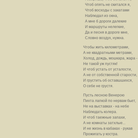
Чтоб опять не скитался я,
Чтоб восходы с закатами
Наблюдал из окна,
А мне б дороги далекие
И маршруты нелегкие,
Да и песня в дороге мне,
Словно воздух, нужна.
Чтобы жить километрами,
А не квадратными метрами,
Холод, дождь, мошкара, жара -
Не такой уж пустяк!
И чтоб устать от усталости,
А не от собственной старости,
И грустить об оставшшихся,
О себе не грустя.
Пусть лесною Венерою
Пихта лапкой по нервам бьет,
Не на выставках - на небе
Наблюдать колера.
И чтоб таежные запахи,
А не комнаты затхлые...
И не жизнь в кабаках - рукав
Прожигать у костра.