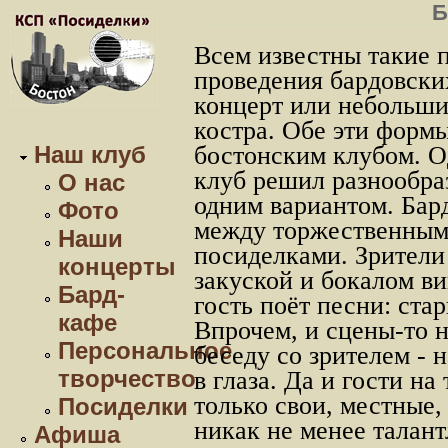
Б
Всем известны такие 
проведения бардовски
концерт или небольшие
костра. Обе эти формы
Наш клуб
бостонским клубом. Од
клуб решил разнообра
О нас
одним вариантом. Бард
Фото
между торжественным
Наши
посиделками. Зрители 
концерты
закуской и бокалом в
Бард-
гость поёт песни: ста
кафе
Впрочем, и сцены-то н
Персональное
беседу со зрителем - 
творчество
в глаза. Да и гости н
только свои, местные,
Посиделки
никак не менее талант
Афиша