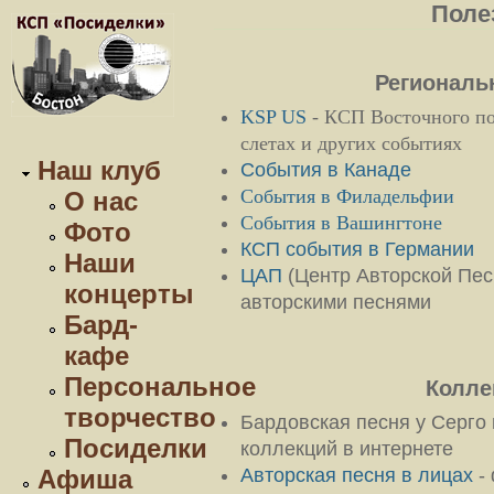
Поле
Региональ
KSP US
- КСП Восточного по
слетах и других событиях
Наш клуб
События в Канаде
События в Филадельфии
О нас
События в Вашингтоне
Фото
КСП события в Германии
Наши
ЦАП
(Центр Авторской Песни
концерты
авторскими песнями
Бард-
кафе
Персональное
Колле
творчество
Бардовская песня у Серго 
Посиделки
коллекций в интернете
Авторская песня в лицах
- 
Афиша