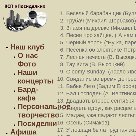
Веселый барабанщик (Бул
Трубач (Михаил Щербаков)
Знамя на древке (Михаил 
Песня про зайцев. ("А нам в
Черный ворон ("Ну-ка, пар
Наш клуб
Песенка об электрике Петр
О нас
Лесная нечисть (В. Высоцк
Фото
Тау Кита (В. Высоцкий)
Наши
Gloomy Sunday (Ласло Яв
Свидание во время депрес
концерты
Бабье Лето (Вадим Егоров
Бард-
Бал Господен (А. Вертинск
кафе
Двадцать второе сентября
Персональное
Увидеть вдруг, как расцве
творчество
Мадам, уже падают листья!
Посиделки
Осень (Симаков).
У лошади была грудная жаб
Афиша