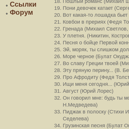
Пошлый романс (Михаил Щ
Ссылки
Пони девочек катает (Серг
Форум
Вот какая-то лошадка бьет
Ковбои в прериях (Федя То
Гренада (Михаил Светлов,
У плетня. (Никитин, Костро
Песня о бойце Первой кон
Эй, моряк, ты слишком дол
Море черное (Булат Окудж
Во славу Греции твоей (М
Эту пряную перину... (В. Б
Про Афродиту (Федя Толст
Ищи меня сегодня... (Юрий
Август (Юрий Лорес)
Он говорил мне: будь ты мо
Н.Медведева)
Пиджак в полоску (Стихи 
Седелева)
Грузинская песня (Булат О