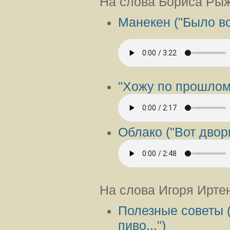
На слова Бориса Ры
Манекен ("Было все
"Хожу по прошлому,
Облако ("Вот двори
На слова Игоря Ирте
Полезные советы (
пиво...")