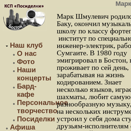
Мар
Марк Шмулевич родилс
Баку, окончил музыкал
школу по классу форте
институт по специальн
Наш клуб
инженер-электрик, рабо
Сумгаите. В 1980 году
О нас
эмигрировал в Бостон, 
Фото
проживает по сей день,
Наши
зарабатывая на жизнь
концерты
кодированием. Знает
Бард-
несколько
языков, игра
кафе
шахматы, любит самую
Персональное
разнообразную музыку,
творчество
на нескольких инструме
устроил у себя дома ст
Посиделки
друзьям-исполнителям 
Афиша