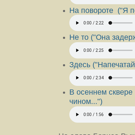
На поворот
е ("Я п
Не т
о ("Она задерж
Здес
ь ("Напечатай
В осеннем сквер
е
чином...")