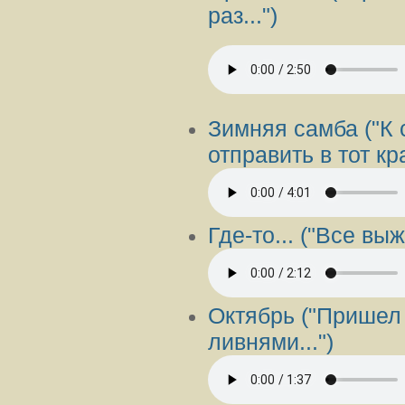
раз...")
Зимняя самба ("К
отправить в тот кра
Где-то... ("Все выж
Октябрь ("Пришел
ливнями...")