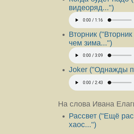
видеоряд...")
Вторник ("Вторник
чем зима...")
Joke
r ("Однажды п
На слова Ивана Елаг
Рассвет ("Ещё ра
хаос...")