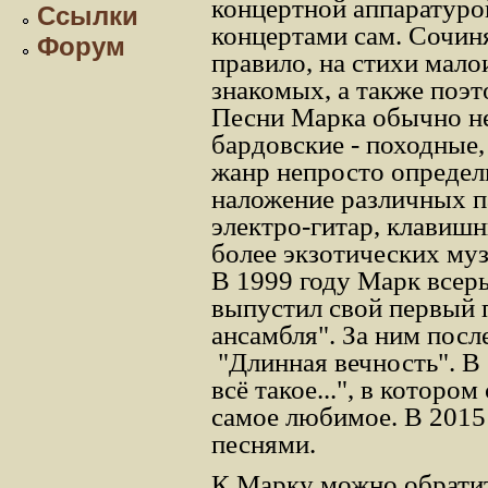
концертной аппаратурой.
Ссылки
концертами сам. Сочиня
Форум
правило, на стихи мало
знакомых, а также поэт
Песни Марка обычно н
бардовские - походные,
жанр непросто определи
наложение различных п
электро-гитар, клавишн
более экзотических му
В 1999 году Марк всерь
выпустил свой первый 
ансамбля". За ним посл
"Длинная вечность".
В 
всё такое...", в которо
самое любимое.
В 2015
песнями.
К Марку можно обратит