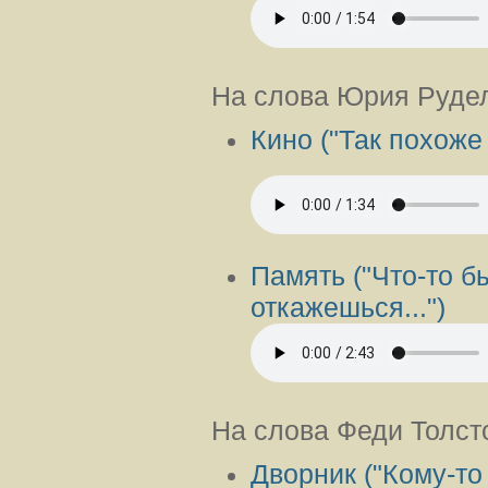
На слова Юрия Руде
Кино ("Так похоже 
Память ("Что-то б
откажешься...")
На слова Феди Толст
Дворник ("
Кому-то