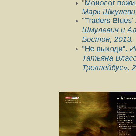
"
Монолог пожи
Марк Шмулевич
"Traders Blues"
Шмулевич и Ал
Бостон, 2013.
"Не выходи".
И
Татьяна Влас
Троллейбус», 