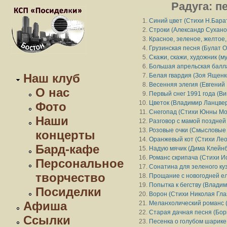
Радуга: п
Синий цвет (Стихи Н.Бара
Строки (Александр Сухано
Красное, зеленое, желтое,
Грузинская песня (Булат 
Скажи, скажи, художник (му
Большая апрельская балл
Наш клуб
Белая гвардия (Зоя Ященк
Весенняя элегия (Евгений 
О нас
Первый снег 1991 года (В
Цветок (Владимир Ланцвер
Фото
Снегопад (Стихи Юнны Мор
Наши
Разговор с мамой поздней
Розовые очки (Смысловые
концерты
Оранжевый кот (Стихи Ле
Бард-кафе
Надую мячик (Дима Клейнб
Романс скрипача (Стихи И
Персональное
Сонатина для зеленого ку
творчество
Прощание с новогодней ел
Попытка к бегству (Владим
Посиделки
Ворон (Стихи Николая Гла
Афиша
Меланхолический романс 
Старая дачная песня (Бор
Ссылки
Песенка о голубом шарике