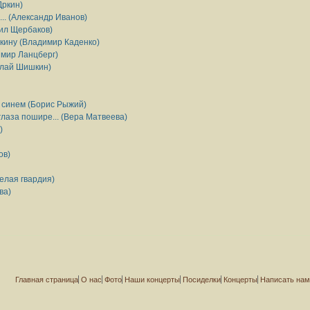
Дркин)
... (Александр Иванов)
аил Щербаков)
кину (Владимир Каденко)
имир Ланцберг)
олай Шишкин)
в синем (Борис Рыжий)
глаза пошире... (Вера Матвеева)
)
ов)
елая гвардия)
ва)
Главная страница
О нас
Фото
Наши концерты
Посиделки
Концерты
Написать на