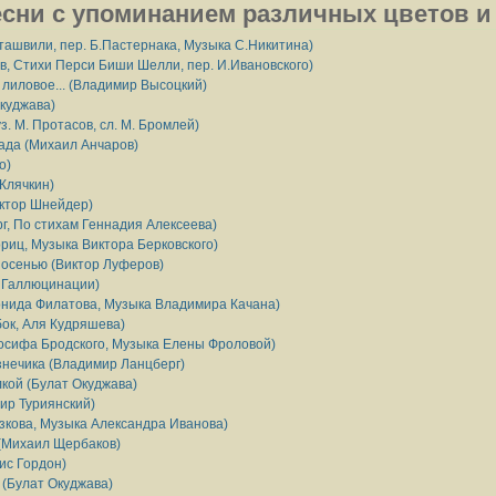
есни с упоминанием различных цветов и
ташвили, пер. Б.Пастернака, Музыка С.Никитина)
в, Стихи Перси Биши Шелли, пер. И.Ивановского)
 лиловое... (Владимир Высоцкий)
Окуджава)
з. М. Протасов, сл. М. Бромлей)
ада (Михаил Анчаров)
о)
Клячкин)
иктор Шнейдер)
г, По стихам Геннадия Алексеева)
иц, Музыка Виктора Берковского)
 осенью (Виктор Луферов)
 Галлюцинации)
онида Филатова, Музыка Владимира Качана)
ок, Аля Кудряшева)
осифа Бродского, Музыка Елены Фроловой)
знечика (Владимир Ланцберг)
кой (Булат Окуджава)
ир Туриянский)
зкова, Музыка Александра Иванова)
(Михаил Щербаков)
ис Гордон)
 (Булат Окуджава)