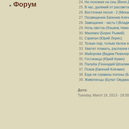
Не похожая на сны (Веня 
Форум
В час, далекий от рассвета
Восточная песня - 2 (Мих
Посвящение Евгению Кляч
Завещание - часть I (Влад
Ночь светла (Языков, Ник
Манекен (Борис Рыжий)
Скрипач (Юрий Лорес)
Только пар, только белое 
Хватит плакать, распахни 
Майорова (Вадим Певзнер
Гостиница (Юрий Кукин)
Палуба (Геннадий Шпалик
Псков (Евгений Клячкин)
Еще не сорваны погоны (Б
Живописцы (Булат Окуджа
Дата:
Tuesday, March 19, 2013 - 19:30