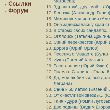
Матвеева)
Ссылки
Здравствуй, друг мой... (
Форум
Леночка (Александр Галич
Милицейская история (Але
Она задержалась у края с
В старых своих сандалях..
Оглядись (Татьяна Дрыгин
Синий перекресток (Юрий 
Дорога (Юрий Орлов)
Песенка о Моцарте (Булат
Иуда (Евгений Клячкин)
Расставание (Юрий Кукин)
Поэма о Сталине - Глава 6
Да, мой любимый, все долг
Леграна)
Себе к 50-летию (Евгений 
От счастливой звезды... (
Таня - дура (Роман Луговы
Две родины (Вадим Егоров