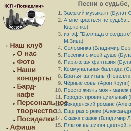
Песни о судьбе,
Заезжий музыкант (Булат 
А мне красться не судьба.
Карпенко)
из к/ф "Баллада о солдате
М.Зива)
Наш клуб
Соломинка (Владимир Бер
О нас
Песенка о моей душе (Бул
Фото
Парижская фантазия (Була
Наши
Коммунальная баллада (С
Братья капитаны (Новелла
концерты
Чёрные совы (Арон Крупп)
Бард-
Просто жизнь моя - манеж
кафе
Городок провинциальный 
Персональное
Декаденский романс (Алек
творчество
Еще раз о реке (Александ
Посиделки
Сказка сказок (Владимир Л
Платок вышивая цветной, н
Афиша