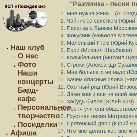
"Разминка - песни 
Мне нужна жена... (А. Град
Чайник со свистком (Юрий
Песенка о Ваньке Морозов
Фокусник (Новелла Матвее
Маленький Гном (Юрий Кук
Наш клуб
Если (Михаил Щербаков)
О нас
Колыбельная (Михаил Щер
Фото
Строки (Александр Сухано
Наши
Мне большего не надо (Юр
Зачем опасные слова (Евг
концерты
Охотный ряд (Юрий Визбо
Бард-
Даже книги все на всей зем
кафе
Забудь былое (Юлий Ким)
Персональное
Песня учителя обществове
творчество
Грустная песня Митрофана
Посиделки
Сретенский двор (Юрий Ви
Что мне делать как мне жит
Афиша