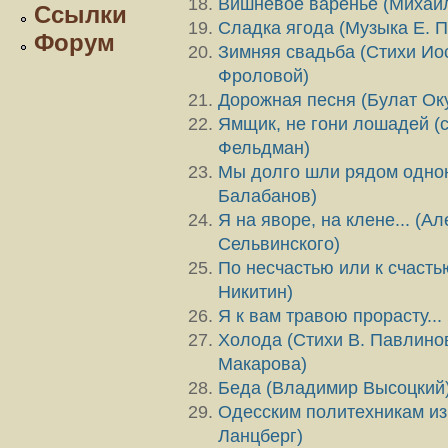
Вишневое варенье (Михаи
Ссылки
Сладка ягода (Музыка Е. П
Форум
Зимняя свадьба (Стихи Ио
Фроловой)
Дорожная песня (Булат Ок
Ямщик, не гони лошадей (с
Фельдман)
Мы долго шли рядом одною
Балабанов)
Я на яворе, на клене... (А
Сельвинского)
По несчастью или к счаст
Никитин)
Я к вам травою прорасту..
Холода (Стихи В. Павлино
Макарова)
Беда (Владимир Высоцкий
Одесским политехникам из
Ланцберг)