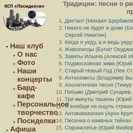
Традиции: песни о ри
п
Диктант (Михаил Щербаков
Никого не будет в доме (Б
Сергей Никитин)
Когда я уеду, а я ведь уед
Наш клуб
Живописцы (Булат Окуджа
О нас
Заветы Ильича (Алексей И
Фото
Подмосковная зима (Юрий
Наши
Старый Новый Год (Лев С
Антисемиты (Владимир Вы
концерты
Аполитичная песня (Тимур
Бард-
Письмо (Дмитрий Сухарев,
кафе
Три минуты тишины (Юрий 
Персональное
Я вообще на ощупь страшн
творчество
Антикавказская (Арон Круп
Посиделки
Песенка о наивных тайнах
Сорокалетье (Юрий Визбор
Афиша