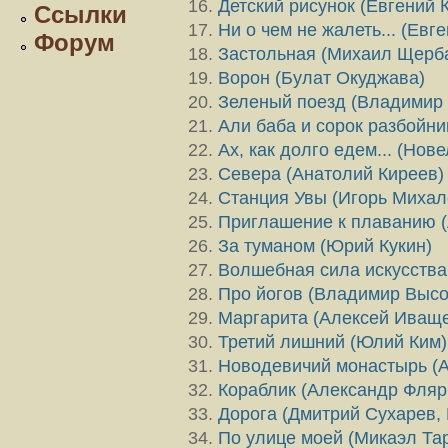
Детский рисунок (Евгений 
Ссылки
Ни о чем не жалеть... (Евг
Форум
Застольная (Михаил Щерб
Ворон (Булат Окуджава)
Зеленый поезд (Владимир 
Али баба и сорок разбойни
Ах, как долго едем... (Нов
Севера (Анатолий Киреев)
Станция Увы (Игорь Михал
Приглашение к плаванию (
За туманом (Юрий Кукин)
Волшебная сила искусства
Про йогов (Владимир Высо
Маргарита (Алексей Иваще
Третий лишний (Юлий Ким)
Новодевичий монастырь (А
Кораблик (Александр Фляр
Дорога (Дмитрий Сухарев, 
По улице моей (Микаэл Та