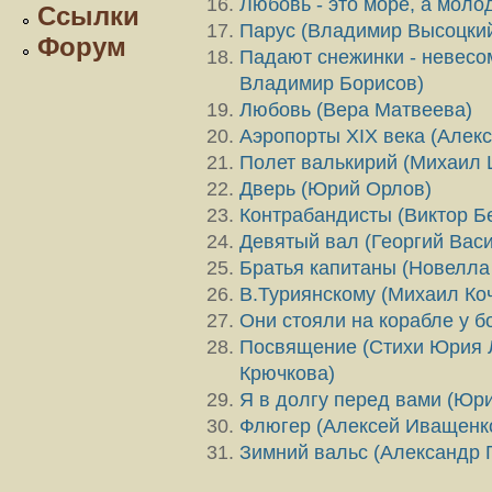
Любовь - это море, а молод
Ссылки
Парус (Владимир Высоцки
Форум
Падают снежинки - невесо
Владимир Борисов)
Любовь (Вера Матвеева)
Аэропорты XIX века (Алек
Полет валькирий (Михаил 
Дверь (Юрий Орлов)
Контрабандисты (Виктор Бе
Девятый вал (Георгий Вас
Братья капитаны (Новелла
В.Туриянскому (Михаил Коч
Они стояли на корабле у бо
Посвящение (Стихи Юрия 
Крючкова)
Я в долгу перед вами (Юр
Флюгер (Алексей Иващенк
Зимний вальс (Александр 