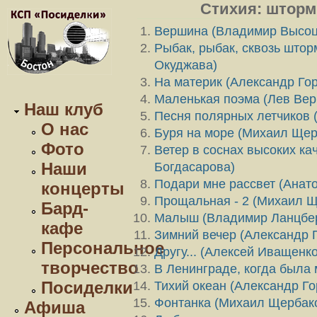
Стихия: шторм, 
Вершина (Владимир Высоц
Рыбак, рыбак, сквозь шторм
Окуджава)
На материк (Александр Го
Маленькая поэма (Лев Ве
Наш клуб
Песня полярных летчиков 
О нас
Буря на море (Михаил Щер
Фото
Ветер в соснах высоких ка
Наши
Богдасарова)
Подари мне рассвет (Анат
концерты
Прощальная - 2 (Михаил Щ
Бард-
Малыш (Владимир Ланцбер
кафе
Зимний вечер (Александр 
Персональное
Другу... (Алексей Иващенко
творчество
В Ленинграде, когда была
Посиделки
Тихий океан (Александр Г
Фонтанка (Михаил Щербак
Афиша