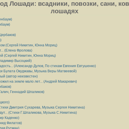
од Лошади: всадники, повозки, сани, ков
лошадях
енбаум)
нбаум)
Щербаков)
)
ром (Сергей Никитин, Юнна Мориц)
... (Елена Фролова)
й (Сергей Никитин, Юнна Мориц)
Владимир Высоцкий)
адость... (Александр Дулов, По стихам Евгения Евтушенко)
тихи Булата Окуджавы, Музыка Веры Матвеевой)
ый (автор неизвестен)
ожил на земле мало лет... (Андрей Макаревич)
рбаков)
Галич, Геннадий Шпаликов)
цкого)
Стихи Дмитрия Сухарева, Музыка Сергея Никитина)
дут... (Стихи Г.Шпаликова, Музыка С.Никитина)
ир Каденко)
нид Филатов)
слав Рутман)