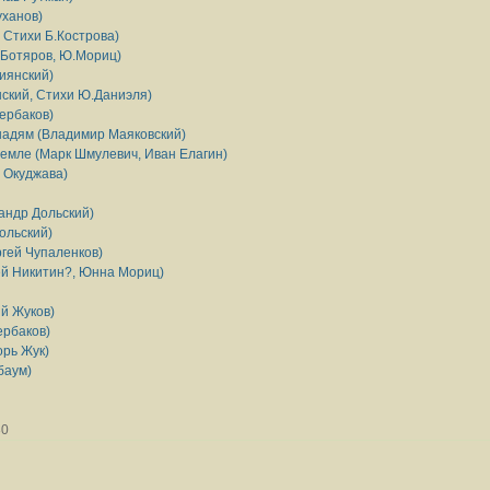
уханов)
 Стихи Б.Кострова)
. Ботяров, Ю.Мориц)
иянский)
ский, Стихи Ю.Даниэля)
ербаков)
адям (Владимир Маяковский)
емле (Марк Шмулевич, Иван Елагин)
 Окуджава)
андр Дольский)
ольский)
ргей Чупаленков)
ей Никитин?, Юнна Мориц)
й Жуков)
ербаков)
орь Жук)
баум)
30