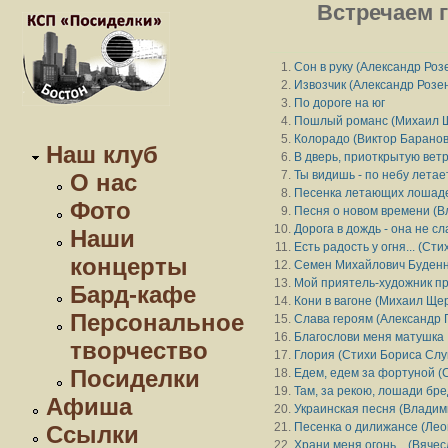
Встречаем г
Сон в руку (Александр Роз
Извозчик (Александр Розе
По дороге на юг
Пошлый романс (Михаил 
Колорадо (Виктор Баранов
Наш клуб
В дверь, приоткрытую вет
Ты видишь - по небу летает
О нас
Песенка летающих лошаде
Фото
Песня о новом времени (
Дорога в дождь - она не сл
Наши
Есть радость у огня... (С
концерты
Семен Михайлович Буденн
Мой приятель-художник пр
Бард-кафе
Кони в вагоне (Михаил Ще
Персональное
Слава героям (Александр 
Благослови меня матушка
творчество
Глория (Стихи Бориса Слу
Посиделки
Едем, едем за фортуной (
Там, за рекою, лошади бре
Афиша
Украинская песня (Владим
Песенка о дилижансе (Лео
Ссылки
Храни меня огонь... (Вяче