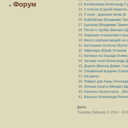
Форум
Колокольчик (Александр С
У плетня (Сергей Никитин,
У пони - длинная чёлка (Е
Ковбойская (Владимир Тур
Цыганки (Владимир Туриян
Песня о тройке (Михаил Щ
Хорошее отношение к лош
Много хороших вещей на з
Батальное полотно (Булат
Увертюра (Юрий Устинов)
Катанье на лошади (Алекс
Четыре ночи (Александр Д
Дороги (Виктор Демин, Се
Оловянный всадник (Серг
На ранчо
Романс для Анны (Геннади
Лунная соната (Михаил Щ
Напоите белого коня... (Иг
Казачья (Александр Розен
Дата:
Tuesday, February 4, 2014 - 19: