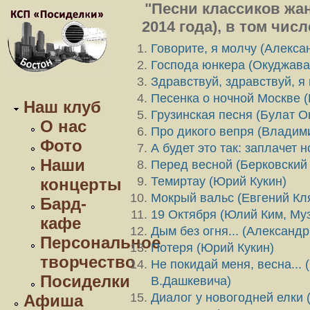
"Песни классиков жа
2014 года), в том чис
Говорите, я молчу (Алекса
Господа юнкера (Окуджава
Здравствуй, здравствуй, я
Песенка о ночной Москве 
Наш клуб
Грузинская песня (Булат О
О нас
Про дикого вепря (Владим
Фото
А будет это так: заплачет 
Наши
Перед весной (Берковский 
Темиртау (Юрий Кукин)
концерты
Мокрый вальс (Евгений Кл
Бард-
19 Октября (Юлий Ким, Му
кафе
Дым без огня... (Александ
Персональное
Потеря (Юрий Кукин)
творчество
Не покидай меня, весна...
Посиделки
В.Дашкевича)
Диалог у новогодней елки 
Афиша