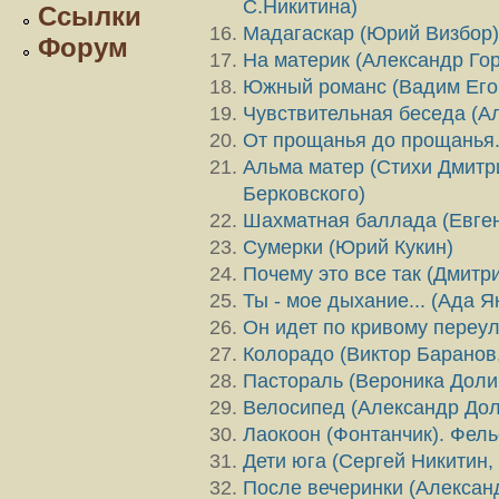
С.Никитина)
Ссылки
Мадагаскар (Юрий Визбор)
Форум
На материк (Александр Го
Южный романс (Вадим Его
Чувствительная беседа (А
От прощанья до прощанья.
Альма матер (Стихи Дмитр
Берковского)
Шахматная баллада (Евген
Сумерки (Юрий Кукин)
Почему это все так (Дмитр
Ты - мое дыхание... (Ада 
Он идет по кривому переул
Колорадо (Виктор Баранов
Пастораль (Вероника Доли
Велосипед (Александр Дол
Лаокоон (Фонтанчик). Фель
Дети юга (Сергей Никитин,
После вечеринки (Алексан