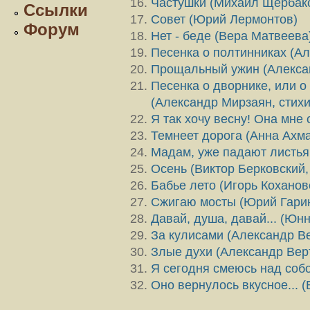
Частушки (Михаил Щербак
Ссылки
Совет (Юрий Лермонтов)
Форум
Нет - беде (Вера Матвеева
Песенка о полтинниках (А
Прощальный ужин (Алекса
Песенка о дворнике, или о
(Александр Мирзаян, стихи
Я так хочу весну! Она мне 
Темнеет дорога (Анна Ахм
Мадам, уже падают листья
Осень (Виктор Берковский,
Бабье лето (Игорь Коханов
Сжигаю мосты (Юрий Гарин
Давай, душа, давай... (Юн
За кулисами (Александр В
Злые духи (Александр Вер
Я сегодня смеюсь над собо
Оно вернулось вкусное... 