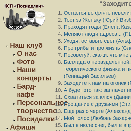
"Заходите
Остается во фляге невелик
Тост за Женьку (Юрий Виз
Проходят годы (Елена Каз
Меняют люди адреса... (Г.
Уходя, оставьте свет (Аль
Наш клуб
Про грибы и про жизнь (Сл
О нас
Посоветуй, скажи, что мне 
Фото
Баллада о неразделенной,
Наши
теоретического физика и п
(Геннадий Васильев)
концерты
Заходите к нам на огонек 
Бард-
А будет это так: заплачет 
кафе
Схватиться за ключ (Дани
Персональное
Прощание с друзьями (Сти
творчество
Еще раз о черте (Александ
Посиделки
Мой голос (Любовь Захарч
Был в июле снег, был в ап
Афиша