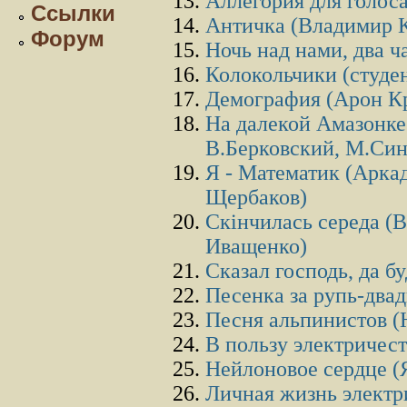
Аллегория для голос
Ссылки
Античка (Владимир 
Форум
Ночь над нами, два 
Колокольчики (студе
Демография (Арон К
На далекой Амазонке
В.Берковский, М.Син
Я - Математик (Арка
Щербаков)
Скінчилась середа (
Иващенко)
Сказал господь, да бу
Песенка за рупь-два
Песня альпинистов 
В пользу электричес
Нейлоновое сердце (
Личная жизнь электр