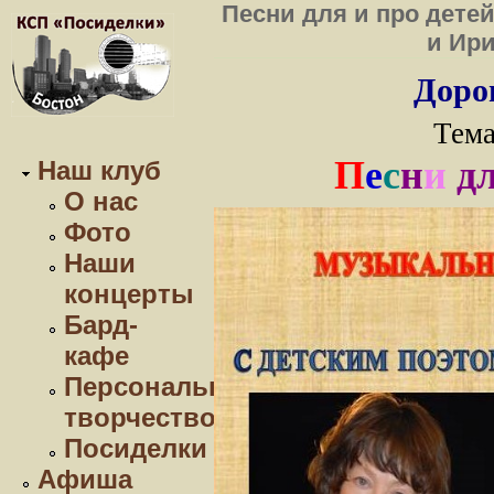
Песни для и про дете
и Ири
Дорог
Тема
П
е
с
н
и
д
Наш клуб
О нас
Фото
Наши
концерты
Бард-
кафе
Персональное
творчество
Посиделки
Афиша