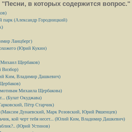
"Песни, в которых содержится вопрос."
ов)
й парк (Александр Городницкий)
к)
димир Ланцберг)
рохожего (Юрий Кукин)
 (Михаил Щербаков)
 Визбор)
ий Ким, Владимир Дашкевич)
Щербаков)
 мотивам Михаила Щербакова)
т... (Булат Окуджава)
арковский, Пётр Старчик)
 (Максим Дунаевский, Марк Розовский, Юрий Ряшенцев)
ьчик, кой черт тебя несет... (Юлий Ким, Владимир Дашкевич)
аблик?.. (Юрий Устинов)