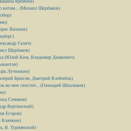
Машина времени)
о китам... (Михаил Щербаков)
збор)
нко)
Борис Вахнюк)
нцберг)
ександр Галич)
хаил Щербаков)
йка (Юлий Ким, Владимир Дашкевич)
ыкантов)
горь Лучинкин)
Валерий Брюсов, Дмитрий Клейнбок)
ль во мне свистит... (Геннадий Шпаликов)
ин)
нид Семаков)
ндр Вертинский)
им Егоров)
 Клячкин)
, В. Туриянский)