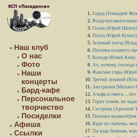
Город (Геннадий Жук
Воздухоплавательны
Осень (Юрий Шевчу
Поезд (Юрий Кукин)
Зеленый поезд (Вла
Наш клуб
Песенка позднего п
О нас
Володя (Юлий Ким)
Фото
Ах, почему, господа
Наши
Фанские горы (Юрий
Третий лишний (Юл
концерты
Австралия (Михаил 
Бард-кафе
Альфа и омега… (по
Персональное
Горит пламя, не чади
творчество
Сестрица (Арсений Т
Посиделки
Песенка мушкетёров
Афиша
Куда ты скачешь, мал
Ты куда бежишь, кор
Ссылки