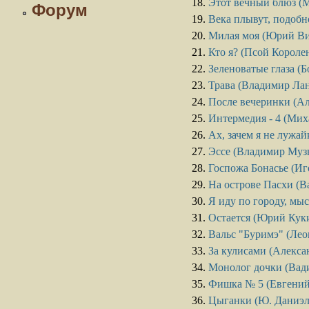
Этот вечный блюз (
Форум
Века плывут, подобн
Милая моя (Юрий Ви
Кто я? (Псой Короле
Зеленоватые глаза (
Трава (Владимир Ла
После вечеринки (Ал
Интермедия - 4 (Ми
Ах, зачем я не лужа
Эссе (Владимир Муз
Госпожа Бонасье (И
На острове Пасхи (
Я иду по городу, мыс
Остается (Юрий Кук
Вальс "Буримэ" (Лео
За кулисами (Алекса
Монолог дочки (Вад
Фишка № 5 (Евгений
Цыганки (Ю. Даниэль