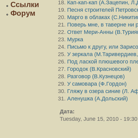
Кап-кап-кап (А.Зацепин, Л
Ссылки
Песня строителей Петровс
Форум
Марго в облаках (С.Никити
Поверь мне, в таверне ни р
Ответ Мери-Анны (В.Турия
Мурка
Письмо к другу, или Зарис
У зеркала (М.Таривердиев
Под лаской плюшевого пле
Городок (В.Красновский)
Разговор (В.Кузнецов)
У самовара (Ф.Гордон)
Гляжу в озера синие (Л. А
Аленушка (А.Дольский)
Дата:
Tuesday, June 15, 2010 - 19:30