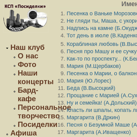
Име
Песенка о Ваньке Морозов
Не гляди ты, Маша, с укори
Надпись на камне (Б.Окуд
Тот день в июле (В.Каденк
Кораблиная любовь (В.Выс
Наш клуб
Песня про Машу и ее сучку
О нас
Как-то по проспекту... (К.Б
Фото
Мария (М.Щербаков)
Наши
Песенка о Марии, о балкон
концерты
Мария (Ю.Лорес)
Беда (В.Высоцкий)
Бард-
Прощание с Марией (А.Сух
кафе
Ну и семейка! (А.Дольский)
Персональное
Класть ли шпалы, копать л
творчество
Маргарита (В.Дркин)
Посиделки
Песня о Безумной Маше (
Афиша
Маргарита (А.Иващенко)