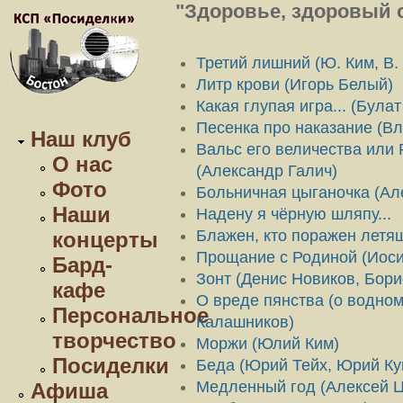
"Здоровье, здоровый о
Третий лишний (Ю. Ким, В.
Литр крови (Игорь Белый)
Какая глупая игра... (Була
Песенка про наказание (В
Наш клуб
Вальс его величества или 
О нас
(Александр Галич)
Фото
Больничная цыганочка (Ал
Наши
Надену я чёрную шляпу...
Блажен, кто поражен летящ
концерты
Прощание с Родиной (Иоси
Бард-
Зонт (Денис Новиков, Бори
кафе
О вреде пянства (о водном
Персональное
Калашников)
творчество
Моржи (Юлий Ким)
Посиделки
Беда (Юрий Тейх, Юрий Ку
Медленный год (Алексей Ц
Афиша