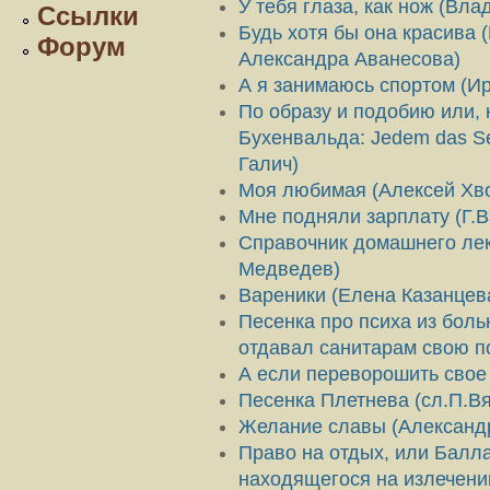
У тебя глаза, как нож (Вл
Ссылки
Будь хотя бы она красива
Форум
Александра Аванесова)
А я занимаюсь спортом (Ир
По образу и подобию или, 
Бухенвальда: Jedem das Se
Галич)
Моя любимая (Алексей Хво
Мне подняли зарплату (Г.
Справочник домашнего ле
Медведев)
Вареники (Елена Казанцев
Песенка про психа из бол
отдавал санитарам свою п
А если переворошить свое 
Песенка Плетнева (сл.П.Вя
Желание славы (Александр
Право на отдых, или Балла
находящегося на излечени