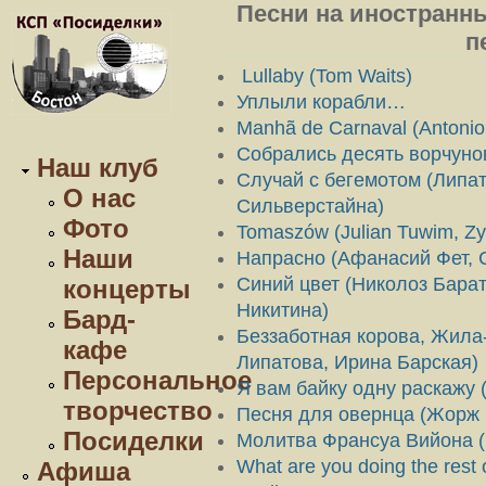
Песни на иностранны
п
Lullaby (Tom Waits)
Уплыли корабли…
Manhã de Carnaval (Antonio 
Собрались десять ворчунов
Наш клуб
Случай с бегемотом (Липа
О нас
Сильверстайна)
Фото
Tomaszów (Julian Tuwim, Z
Наши
Напрасно (Афанасий Фет, 
Синий цвет (Николоз Бара
концерты
Никитина)
Бард-
Беззаботная корова, Жила
кафе
Липатова, Ирина Барская)
Персональное
Я вам байку одну раскажу 
творчество
Песня для овернца (Жорж 
Посиделки
Молитва Франсуа Вийона (
What are you doing the rest o
Афиша