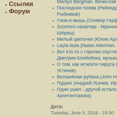
Marilyn Bergman. Вячеслав
Ссылки
Последняя поэма (Рабиндр
Форум
Рыбников)
Гном и мышь (Оливер Герф
Szomorú vasárnap - Мрачно
Ше́реш)
Милый цветочек (Юлия Арх
Layla layla (Natan Alterman,
Вот кто-то с горочки спус
Дмитрия Клейнбока, музык
О том, как исчезли паруса
Устинов)
Волшебная рубаха (John H
Пудинг (Андрей Усачев, Ир
Один ушел - другой остал
Архитекторова)
Дата:
Tuesday, June 5, 2018 - 19:30