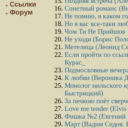
Поздняя встреча (Ал
Ссылки
Сонетный романс (В
Форум
Не помню, в каком го
Но я вас все-таки лю
Чом Ти Не Прийшов
Не уходи (Борис Пол
Метелица (Леонид С
Eсли пройти по ссыл
Курас_
Подмосковные вечер
К любви (Вероника 
Монолог нильского к
Быстрицкий)
За печкою поёт сверч
Love me tender (Elvis 
Фишка №2 (Евгений 
Март (Вадим Седов.