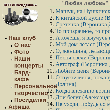
"Любая любовь" 
Машук, на Пушкинск
К китайской кухне (
Сретенка (Вероника 
То призрачное, то пр
А хочешь, я выучусь 
Наш клуб
Мой дом летает (Вер
О нас
О, женщина, летающа
Фото
Песня свечи (Верони
Наши
Автограф (Вероника 
концерты
Любите меня (Верон
Бард-
Отпусти меня, пожалу
кафе
Долина)
Персональное
Когда внезапно возник
творчество
Дни бегут (Александ
Посиделки
Не уходи, побудь со
Афиша