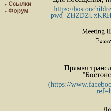
Ссылки
https://bostonchildr
Форум
pwd=
ZHZDZUxKRH
Meeting I
Pass
Прямая трансл
"Бостонс
(
https://www.facebo
ref=
До