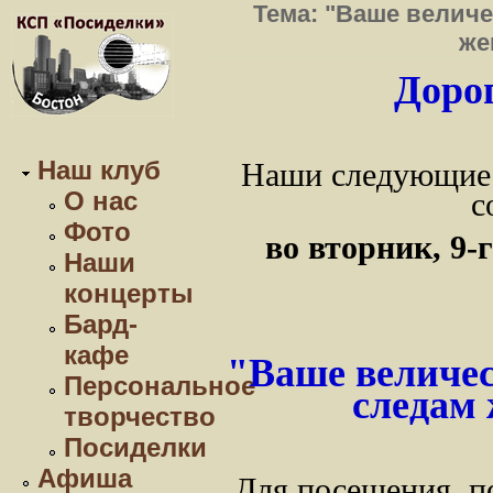
Тема: "Ваше величе
же
Дорог
Наш клуб
Наши следующие 
О нас
с
Фото
во вторник, 9-
Наши
концерты
Бард-
кафе
"Ваше величес
Персональное
следам 
творчество
Посиделки
Афиша
Для посещения, п