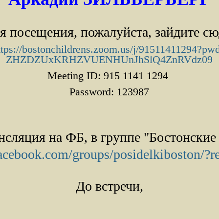
я посещения, пожалуйста, зайдите сю
ttps://bostonchildrens.zoom.
us/j/91511411294?pw
ZHZDZUxKRHZVUENHUnJhSlQ4ZnRVdz
09
Meeting ID: 915 1141 1294
Password: 123987
нсляция на ФБ, в группе "Бостонские
acebook.com/groups/posidelkiboston/?
До встречи,