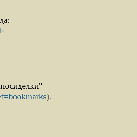
да:
d=
 посиделки"
ref=bookmarks
).