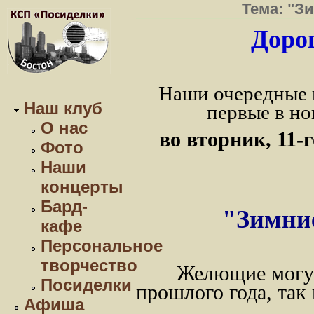
Тема: "З
Дорог
Наши очередные 
Наш клуб
первые в но
О нас
во вторник, 11-
Фото
Наши
концерты
Бард-
"Зимни
кафе
Персональное
творчество
Желющие могут
Посиделки
прошлого года, так
Афиша