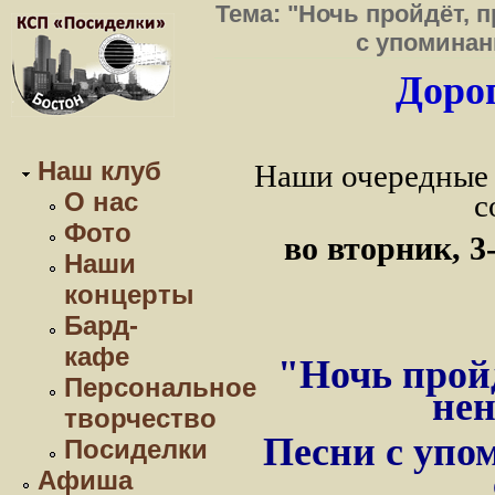
Тема: "Ночь пройдёт, 
с упоминан
Дорог
Наш клуб
Наши очередные 
О нас
с
Фото
во вторник, 3
Наши
концерты
Бард-
кафе
"Ночь пройд
Персональное
нен
творчество
Песни с упо
Посиделки
Афиша