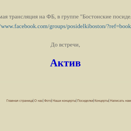
ая трансляция на ФБ, в группе "Бостонские посид
//www.facebook.com/groups/posidelkiboston/?ref=boo
До встречи,
Актив
Главная страница
О нас
Фото
Наши концерты
Посиделки
Концерты
Написать на