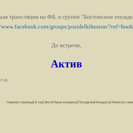
ая трансляция на ФБ, в группе "Бостонские посид
//www.facebook.com/groups/posidelkiboston/?ref=boo
До встречи,
Актив
07:45
Главная страница
О нас
Фото
Наши концерты
Посиделки
Концерты
Написать на