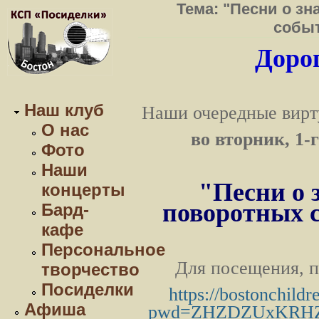
Тема: "Песни о з
событ
Дорог
Наш клуб
Наши очередные вирт
О нас
во вторник, 1-
Фото
Наши
"Песни о 
концерты
поворотных 
Бард-
кафе
Персональное
Для посещения, п
творчество
Посиделки
https://bostonchild
Афиша
pwd=ZHZDZUxKRHZ