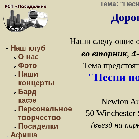
Тема: "Пес
Дорог
Наши следующие о
Наш клуб
во вторник, 4-
О нас
Тема предстоя
Фото
Наши
"Песни п
концерты
Бард-
кафе
Newton Au
Персональное
50 Winchester
творчество
(въезд на парк
Посиделки
Афиша