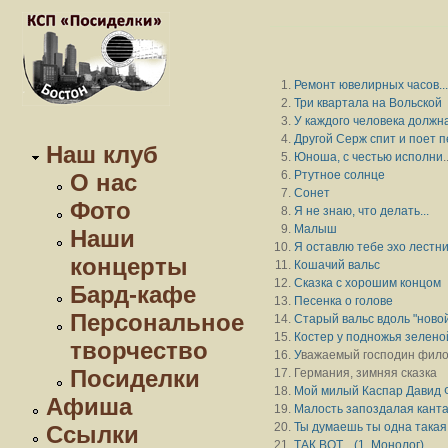
Ремонт ювелирных часов...
Три квартала на Вольской
У каждого человека должна
Другой Серж спит и поет п
Наш клуб
Юноша, с честью исполни
.
Ртутное солнце
О нас
Сонет
Фото
Я не знаю, что делать...
Малыш
Наши
Я оставлю тебе эхо лестни
концерты
Кошачий вальс
Сказка с хорошим концом
Бард-кафе
Песенка о голове
Персональное
Старый вальс вдоль "новой
Костер у подножья зеленой
творчество
У
важаемый господин фило
Посиделки
Германия, зимняя сказка
Мой милый Каспар Давид Ф
Афиша
Малость запоздалая канта
Ты думаешь ты одна такая.
Ссылки
ТАК ВОТ... (1. Монолог)