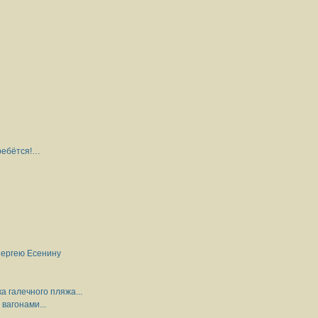
ребётся!…
Сергею Есенину
 галечного пляжа...
вагонами...