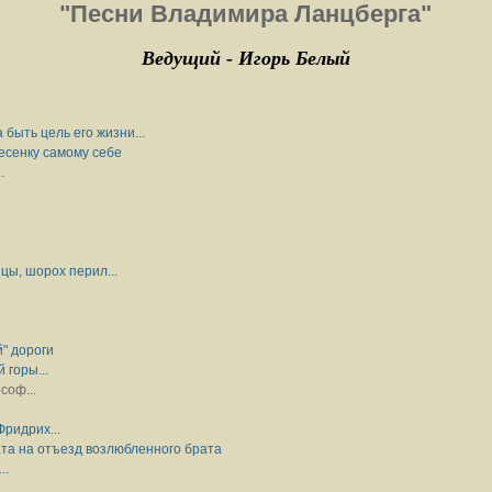
"Песни Владимира Ланцберга"
Ведущий - Игорь Белый
 быть цель его жизни...
есенку самому себе
..
цы, шорох перил...
" дороги
 горы...
соф...
ридрих...
та на отъезд возлюбленного брата
..