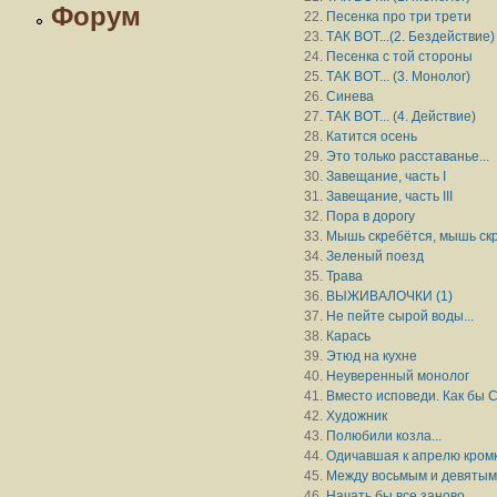
Форум
Песенка про три трети
ТАК ВОТ...(2. Бездействие)
Песенка с той стороны
ТАК ВОТ... (3. Монолог)
Синева
ТАК ВОТ... (4. Действие)
Катится осень
Это только расставанье...
Завещание, часть I
Завещание, часть III
Пора в дорогу
Мышь скребётся, мышь ск
Зеленый поезд
Трава
ВЫЖИВАЛОЧКИ (1)
Не пейте сырой воды...
Карась
Этюд на кухне
Неуверенный монолог
Вместо исповеди. Как бы 
Художник
Полюбили козла...
Одичавшая к апрелю кромка
Между восьмым и девятым 
Начать бы все заново...