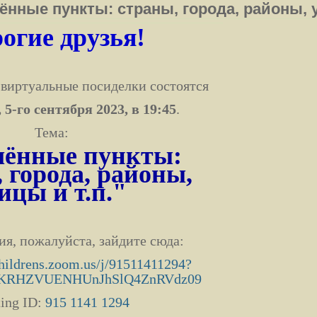
ённые пункты: страны, города, районы, у
огие друзья!
виртуальные посиделки состоятся
 5-го сентября 2023
, в 19:45
.
Тема:
лённые пункты:
 города, районы,
ицы и т.п."
я, пожалуйста, зайдите сюда:
childrens.zoom.us/j/91511411294?
KRHZVUENHUnJhSlQ4ZnRVdz09
ing ID:
915 1141 1294