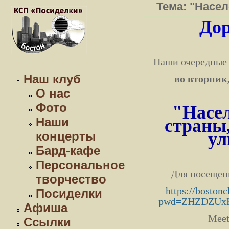
Тема: "Насел
Дор
Наши очередные 
Наш клуб
во вторник,
О нас
Фото
"
Насе
Наши
страны,
ул
концерты
Бард-кафе
Персональное
Для посещени
творчество
https://boston
Посиделки
pwd=ZHZDZUx
Афиша
Meet
Ссылки