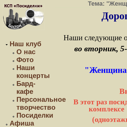
Тема: "Женщ
Дорог
Наши следующие о
Наш клуб
во вторник, 5
О нас
Фото
Наши
"Женщина
концерты
Бард-
В
кафе
Персональное
В этот раз пос
творчество
комплексе "
Посиделки
(одноэтаж
Афиша