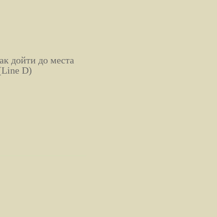
ак дойти до места
(Line D)
м