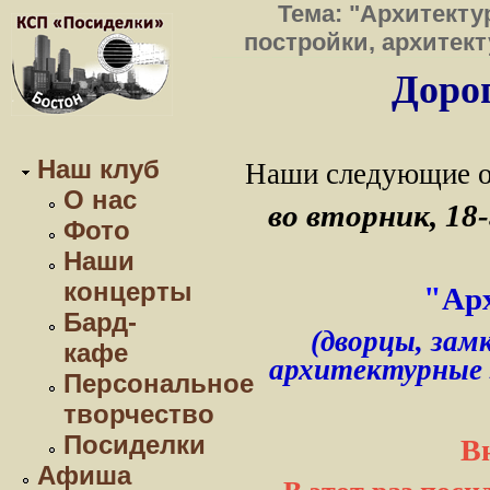
Тема: "Архитекту
постройки, архитекту
Дорог
Наш клуб
Наши следующие о
О нас
во вторник, 18-
Фото
Наши
концерты
"
Ар
Бард-
(дворцы, зам
кафе
архитектурные э
Персональное
творчество
Посиделки
В
Афиша