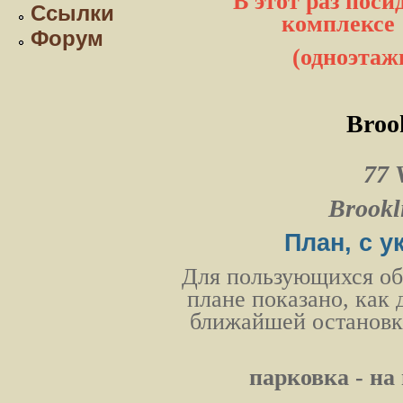
В этот раз пос
Ссылки
комплексе "
Форум
(одноэтаж
Brook
77 
Brookl
План, с у
Для пользующихся об
плане показано, как 
ближайшей остановки
парковка - н