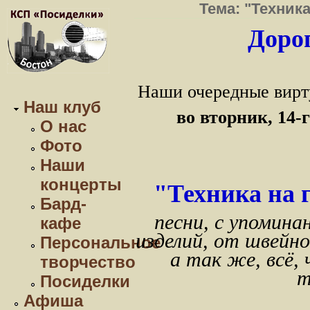
Тема: "Техник
Дорог
Наши очередные вирт
Наш клуб
во вторник, 14-
О нас
Фото
Наши
концерты
"Техника на 
Бард-
песни, с упомина
кафе
изделий, от швейн
Персональное
а так же, всё, 
творчество
т
Посиделки
Афиша