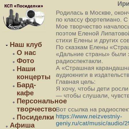
Ири
Родилась в Москве, око
по классу фортепиано. С
Мое творчество началось
поэтом Еленой Липатовой
стихи Елены и других со
Наш клуб
По сказкам Елены «Стра
О нас
«Дальние страны» были
Фото
радиоспектакли.
А «Страшная карандашна
Наши
аудиокниги в издательст
концерты
Главная цель:
Бард-
Я хочу, чтобы дети росл
кафе
— чтобы слушали, чувст
Персональное
творчество
Вот ссылка на радиоспек
https://www.neizvestniy-
Посиделки
geniy.ru/cat/music/audio/
Афиша