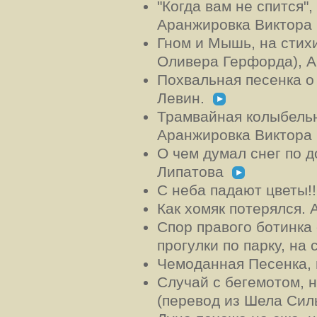
"Когда вам не спится"
Аранжировка Виктора
Гном и Мышь, на стих
Оливера Герфорда), 
Похвальная песенка о
Левин.
Трамвайная колыбельн
Аранжировка Виктора
О чем думал снег по д
Липатова
С неба падают цветы!
Как хомяк потерялся.
Спор правого ботинк
прогулки по парку, н
Чемоданная Песенка,
Случай с бегемотом, 
(перевод из Шела Си