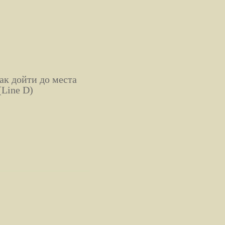
ак дойти до места
(Line D)
м