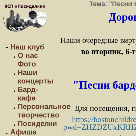
Тема: "Песни
Дорог
Наши очередные вирт
Наш клуб
во вторник, 6-
О нас
Фото
Наши
концерты
"Песни бард
Бард-
кафе
Персональное
Для посещения, п
творчество
https://bostonchild
Посиделки
pwd=ZHZDZUxKRHZ
Афиша