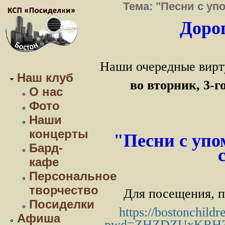
Тема: "Песни с у
Дорог
Наши очередные вирт
Наш клуб
во вторник, 3-г
О нас
Фото
Наши
концерты
"
Песни с уп
Бард-
кафе
Персональное
творчество
Для посещения, п
Посиделки
https://bostonchild
Афиша
pwd=ZHZDZUxKRHZ